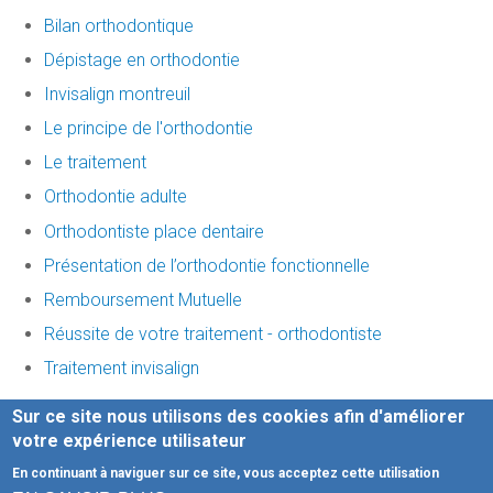
Bilan orthodontique
Dépistage en orthodontie
Invisalign montreuil
Le principe de l'orthodontie
Le traitement
Orthodontie adulte
Orthodontiste place dentaire
Présentation de l’orthodontie fonctionnelle
Remboursement Mutuelle
Réussite de votre traitement - orthodontiste
Traitement invisalign
Sur ce site nous utilisons des cookies afin d'améliorer
-
Mentions légales
-
votre expérience utilisateur
Honoraires
-
Infos Conseil de l'Ordre
- site web du cabinet
En continuant à naviguer sur ce site, vous acceptez cette utilisation
dentaire créé par
www.denti.site